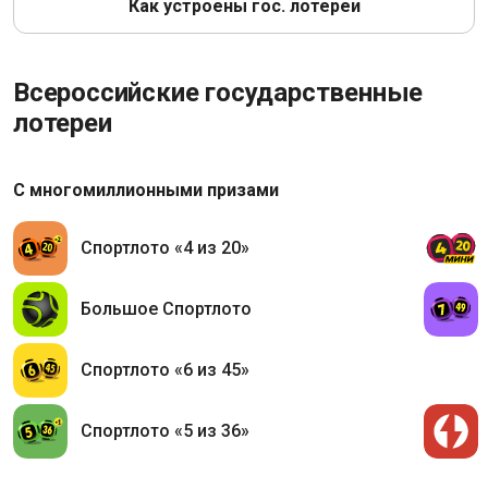
Как устроены гос. лотереи
Всероссийские государственные
лотереи
С многомиллионными призами
Спортлото «4 из 20»
Большое Спортлото
Спортлото «6 из 45»
Спортлото «5 из 36»