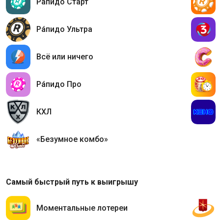
Ра́пидо Старт
Ра́пидо Ультра
Всё или ничего
Ра́пидо Про
КХЛ
«Безумное комбо»
Самый быстрый путь к выигрышу
Моментальные лотереи