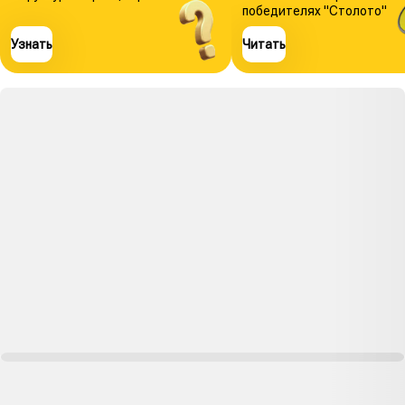
победителях "Столото"
Узнать
Читать