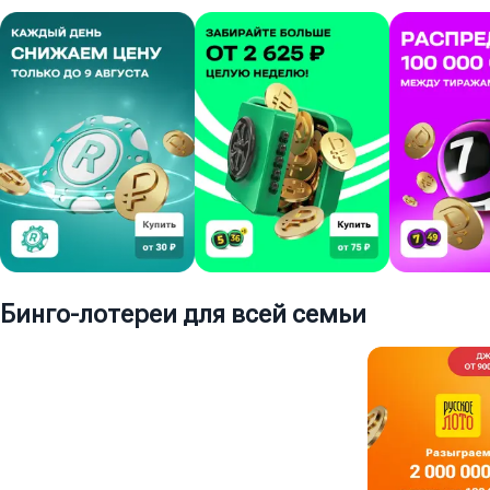
Бинго-лотереи для всей семьи