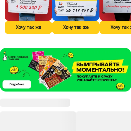
Хочу так же
Хочу так же
Хочу так