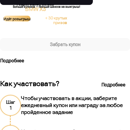
Акция закончилась
Больше купонов — больше шансов на выигрыш!
BMW X3
+ 30 крутых
Идёт розыгрыш
призов
Купон на розыгрыш
Забрать купон
Подробнее
Все розыгрыши
Как участвовать?
Подробнее
Чтобы участвовать в акции, заберите
Шаг
ежедневный купон или награду за любое
1
пройденное задание