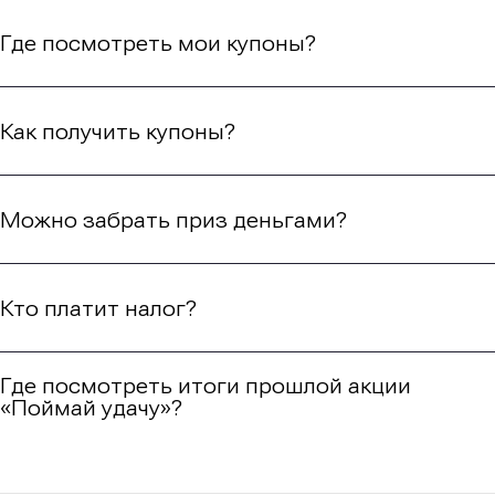
Где посмотреть мои купоны?
Как получить купоны?
Можно забрать приз деньгами?
Кто платит налог?
Где посмотреть итоги прошлой акции
«Поймай удачу»?
Срок проведения акции с 01.07.2026 по 31.10.2026 (включая срок выдачи
призов). Подробнее об акции — на stoloto.ru или по телефону 8 900 555-00-
55.
Правила акции.
Реклама. 18+