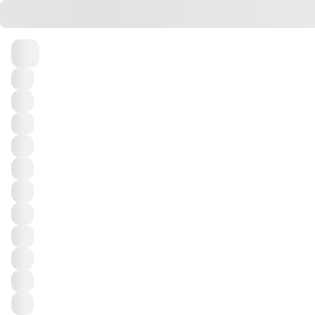
Пн
Вт
Ср
Чт
Пт
Сб
4
5
6
7
8
9
Джекпот
800 000 000 ₽
Больше билетов — больше шансов
на выигрыш!