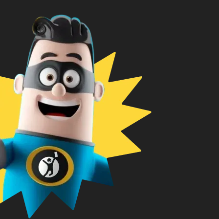
 обращения рассматривают
смогут ответить.
аших персональных
очь в решении проблемы:
тронной почте или
 другими документами,
ие органы! Бороться
о» по телефону