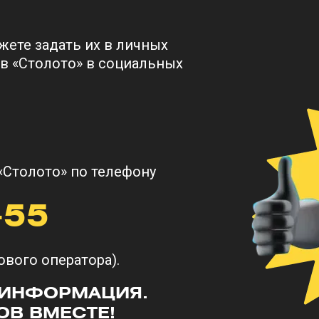
ния от своего настоящего имени. Анонимные
если вы не оставите контактов, вам просто не 
жете задать их в личных
сразу прикрепить разрешение на обработку в
в «Столото» в социальных
риложить все документы, которые могут пом
овара в онлайн-магазине, переписки по элек
на и телефоны потенциальных мошенников.
«Столото» по телефону
овые потери копиями чеков, накладными или
кт незаконного списания денег.
-55
вило: не бойтесь обращаться в контролирующ
 преступностью — их работа.
ового оператора).
 ИНФОРМАЦИЯ.
В ВМЕСТЕ!
вопросы, звоните в контактный центр «Столот