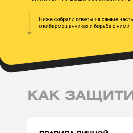
Ниже собрали ответы на самые част
КОНТА
о кибермошенниках и борьбе с ними.
Если вы столкнулись
с бесплатным билетом
Мы обязательно прим
Сообщить о мошенник
позвонив на кругло
КАК ЗАЩИТ
заполнив заявку на 
Вместе мы сильнее!