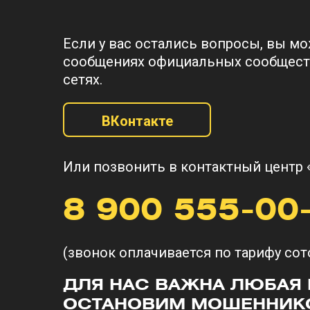
Отправляйте заявле
дольше. К тому же, 
Если у вас остались вопросы, вы мо
К обращению лучше 
сообщениях официальных сообщест
данных.
сетях.
К заявлению надо п
ВКонтакте
скриншоты с ценой т
в мессенджере, име
Или позвонить в контактный центр 
Подтвердите финанс
подтверждающими фа
8 900 555-00
И самое важное пра
с мошенничеством и
(звонок оплачивается по тарифу сот
ДЛЯ НАС ВАЖНА ЛЮБАЯ
ОСТАНОВИМ МОШЕННИКО
Если у вас остались 