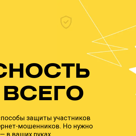
СНОСТЬ
 ВСЕГО
КУДА ОБРАЩАТЬСЯ,
ЕСЛИ СТОЛКНУЛИС
С МОШЕННИЧЕСТВО
способы защиты участников
ернет-мошенников. Но нужно
— в ваших руках.